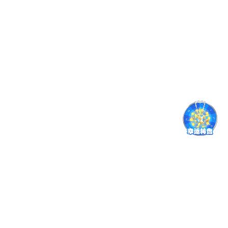
随着该事件被媒体报道后，公众对此事展开热烈讨论。有支
持呼吁加强法律力度的人士认为，此次逮捕是一项积极措
施，应当给予鼓励，以震慑潜在违法者。同时也有人指出，
仅仅依靠法律手段无法从根本上解决问题，需要全社会共同
努力去营造一个宽容友好的环境。
社交媒体上，各界人士纷纷表达自己的看法，有的人利用这
个机会呼吁更多关于反对种族主义教育，而另一些人则借机
批评足球联赛管理机构在处理此类事件时显得不够迅速有
效。这表明，人们对于如何解决这个老生常谈的问题充满期
待，同时也显示出大家希望能够看到更实际、有力措施出
台。
总之，这一事件不仅让我们看到了个别人的偏见，也让我们
意识到集体行动的重要性。只有通过全社会共同参与，我们
才能逐步消除这种顽疾，实现真正意义上的平等与包容。