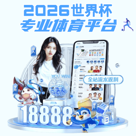
注册入口
明升官网
· 体育观看更便捷
连接你的赛事视野，打造球迷专属的数字主场。
明升官网
网页版
提供多终端支持、高清视频、 实时比分与赛事推
荐，让你随时随地畅享体育内容。
网页端入口
下载APP