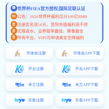
71岁埃弗顿球迷因种族歧视塞梅尼奥被
捕引发热议
2026-07-05 14:52
阅读 28 次