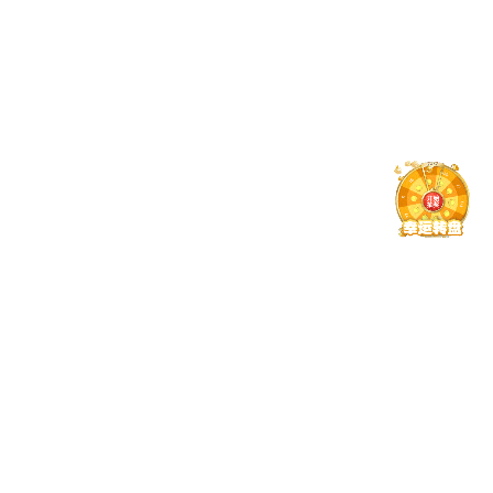
中存在一些具备潜力且可供选择的大个子，例如德安德烈·艾
顿、尼科拉·约基奇等明星球员。不过这些顶级球员通常需要
付出较高代价，而对于凯尔特人而言，需要权衡风险与收
益。
除了明星级别的内线球员，还有一些角色型大个子，如怀特
塞德或鲁迪·戈贝尔，他们同样可以填补球队内线空缺。这类
球员通常会更容易通过合理交易得到，而且他们能够提供稳
定的篮板和防守保障，有助于提升球队整体竞争力。
当然，确定目标后，还需考虑对方球队是否愿意接受这样的
报价。如果目标队伍正在重建阶段，那么用年轻潜力股加上
一些选秀权进行交换，很可能会令双方受益。因此，在此过
程中，管理层需保持灵活性，通过精准评估制定最佳方案。
4、市场反应与前景展望