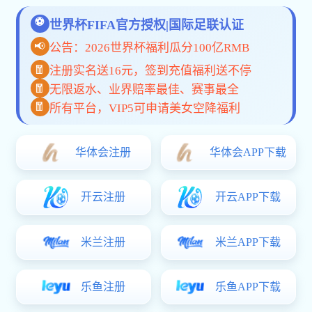
凯尔特人寻求交易A西蒙斯与选秀权以
引进首发中锋
2026-05-27 23:15
阅读 36 次