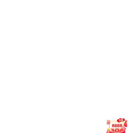
随着A西蒙斯被纳入交易谈判，人们对这笔潜在交易充满期
待。从玩家本身来看，他是一位具有高度关注度的话题人
物，其转会动态往往能引起媒体与粉丝们广泛讨论。而如果
这笔交易最终达成，对整个联盟格局也将产生深远影响。
此外，各队对此次潜在变动也采取不同态度。一些竞争者可
能会借此机会加强自身实力，而另一些则可能因担心失去重
要资产而采取保守策略。因此，此次交易不仅影响到凯尔特
人的未来，也将在一定程度上撼动东部乃至整个联盟生态。
从长远来看，如果此次交易顺利完成，将为凯尔特人的冠军
之路增添强劲动力。他们不仅能增强内线实力，更能通过合
理配置提升整体战斗力，从而向总冠军发起冲击。在激烈竞
争日益加剧的新赛季里，这样的一步棋无疑将成为关键所
在。
总结：