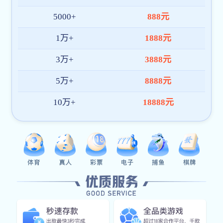
多专家都感到惊讶。
此外，他在关键时刻总能把握住机会，经常扮演起关键先生
的角色。不论是面对强敌还是逆境局面，奥萨尔总能冷静应
对，并以超凡的技术帮助球队获得胜利。这种敢于担当、勇
于拼搏的精神也使得他在季后赛中脱颖而出。
与其他球员相比，奥萨尔有着更为稳定和持续的表现。他不
仅能够保持高水平输出，还能够根据对手调整自己的战术策
略，从而有效地利用对方防守漏洞，这是他创造历史佳绩的
重要原因之一。
2、独特的比赛风格
奥萨尔拥有独特且多样化的进攻手段，这使得他的比赛风格
非常迷人。他既可以通过精准的三分投射拉开空间，又可以
利用灵活的突破能力制造罚球机会。这种全能型选手，让对