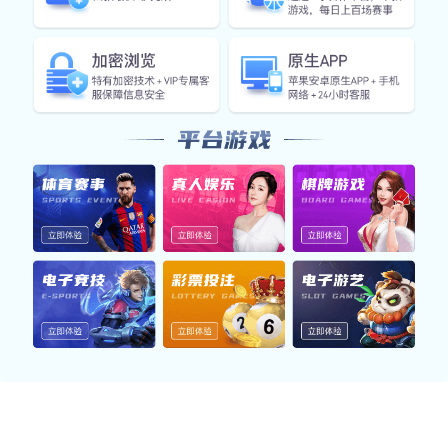
手防不胜防，也让他的队友受益良多。
除了进攻端，奥萨尔在防守端同样表现出色。他善于阅读对
方进攻意图，并能迅速做出反应，通过积极逼抢和合理站位
来干扰对手。这种两端兼顾的能力，使得他不仅是一名优秀
得分手，更是一位全面发展的球员。
值得一提的是，奥萨尔还具备极强的团结意识和领导能力。
在场上，他会积极鼓舞队友并分享经验，在关键时刻传递信
心与动力，这无疑增强了整个球队的凝聚力，为取得胜利奠
定了基础。
3、过人的心理素质
心理素质对于任何运动员来说都是至关重要的一环，而奥萨
尔恰恰具备这种过人的心理素质。在面对压力和挑战时，他
总能保持冷静，不轻易被外界因素所影响。特别是在决定胜