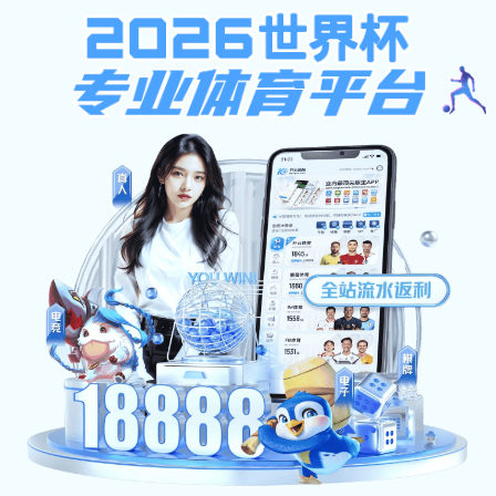
注册入口
明升官网
· 体育观看更便捷
连接你的赛事视野，打造球迷专属的数字主场。
明升官网
网页版
提供多终端支持、高清视频、 实时比分与赛事推
荐，让你随时随地畅享体育内容。
网页端入口
下载APP