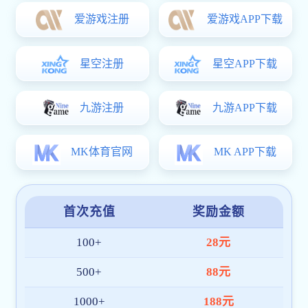
首页
体育热讯
正文
在篮球的历史长河中，季后赛的表现往往成为球员成就的重
要标志。奥萨尔在其职业生涯中以出色的表现赢得了广泛赞
誉，尤其是在季后赛前18场比赛中创下历史佳绩，成为仅次
于乔丹的传奇球员。这一成就不仅彰显了他的个人能力，也
为球队带来了巨大的推动力。在本文中，我们将从四个方面
详细阐述奥萨尔的卓越表现、比赛风格、心理素质以及对球
队的影响，以全面分析他如何在短时间内跻身NBA伟大球员
之列。
1、卓越的比赛表现
奥萨尔在季后赛前18场比赛中的表现可谓无懈可击。他不仅
在得分上屡屡突破自我，还展现出了极高的投篮命中率和助
攻数据，使他成为球队不可或缺的一部分。根据统计，他在
这18场比赛中平均每场能够贡献超过30分，这样的数据让许