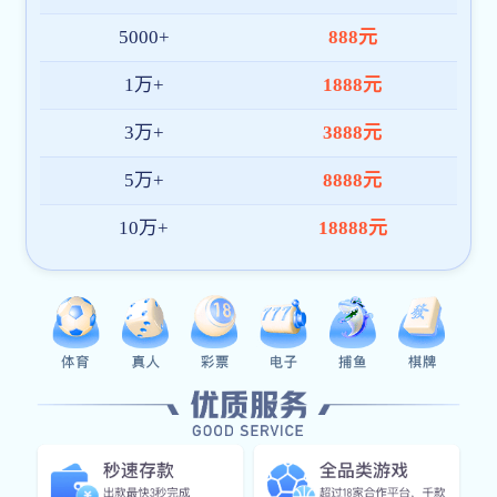
得分手，还常常在关键时刻挺身而出，帮助球队逆转局面。
例如，在2019年欧冠决赛中，他罚入点球，为球队打开胜利
之门。
同样，罗伯逊作为左后卫，其防守能力和助攻能力也令人瞩
目。他不仅能够有效地限制对方进攻，还能积极参与到进攻
中，为前锋提供支持。他在边路的高效传中，往往能直接创
造得分机会，是利物浦攻击体系不可或缺的一部分。这样的
双重角色，使得他成为现代足球战术中的典范。
因此，从比赛数据来看，两位球员都展现出了超凡脱俗的竞
技水平，他们所做出的贡献，无疑提升了整个团队的竞争
力，并且为球队赢得了多个重要奖项。这种表现不只是体现
在数字上，更是精神层面的体现，他们以实际行动诠释了何
为优秀职业运动员。
2、推动球队文化与价值观