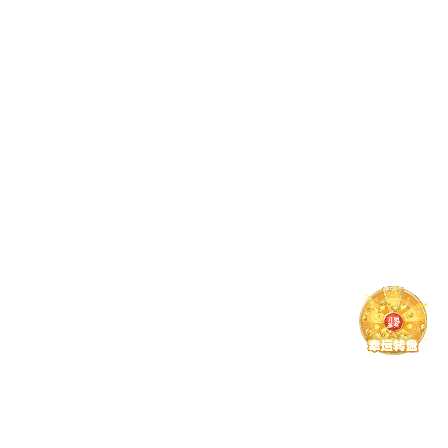
一支希望成功的球队来说都是至关重要的因素。
3、个人成就与全球影响力
从个人成就来看，萨拉赫近年来屡获殊荣，他不仅被评选为
英超最佳球员，还多次入选年度最佳阵容。而罗伯逊同样收
获颇丰，以其稳定而高效的发展轨迹赢得了众多赞誉。这些
成就不仅仅代表着他们自身职业生涯的发展，更提升了整个
俱乐部在国际足坛上的地位。
随着这两名球员不断刷新纪录，他们也吸引来了全球范围内
的新一代球迷。尤其是在中东地区，萨拉赫被视作英雄般的
人物，而他的成功经历激励着无数年轻人追求自己的梦想。
同样，罗伯逊也通过社交媒体分享自己的成长故事，与粉丝
进行互动，这种亲民形象增强了他与世界各地球迷之间的联
系。