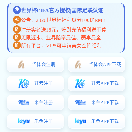
解读勇士战术理念强调空间与整体速度
引援或重现奥托波特风采
2026-06-03 15:29
阅读 41 次