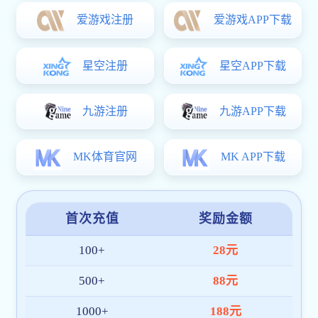
首页
体育热讯
正文
本文将对勇士队的战术理念进行深入解读，探讨其如何强调
空间与整体速度，并分析球队在引援方面是否能够重现奥托·
波特的风采。勇士作为NBA最具观赏性和竞争力的球队之
一，其战术体系以快速传球、精准投篮和灵活跑位为特点。
通过四个方面的详细讨论，本文旨在展现勇士队如何利用现
代篮球理念来提升整体表现，以及在新赛季中可能出现的新
变化，包括对新引援球员的期待。这将帮助读者更好地理解
勇士队在当今联盟中的独特定位以及未来的发展潜力。
1、空间与速度的重要性
勇士队的战术理念核心在于创造空间，通过高效的传球来拉
开防守，为进攻创造机会。团队中的每一个球员都被赋予了
重要角色，无论是控球后卫还是内线球员，他们都需要具备
出色的投射能力和移动能力。这种强调空间与速度的理念，