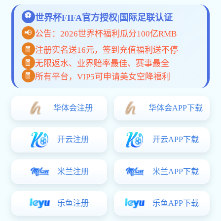
乔约翰逊揭秘杜伦季后赛得分低迷上次
20分表现究竟是何时
2026-06-22 00:31
阅读 21 次