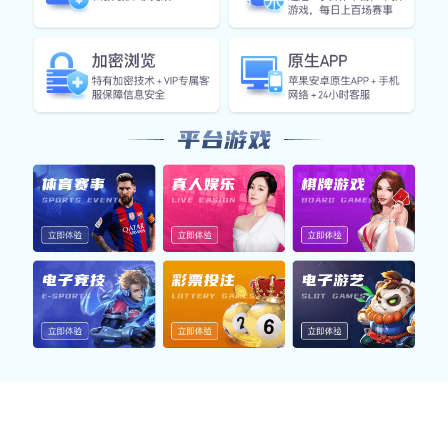
和传球支持。
同时，球队战术安排也会直接影响到他的出场时间及角色定
位。当教练决定将战术重心转向其他球员时，自然会减少乔·
约翰逊接球和投篮机会。这种变化不仅影响了他的自信心，
也使得他难以找到节奏，从而导致得分能力下滑。
此外，与队友之间默契的不够也是一个需要考虑因素。如果
队友们不能及时理解并执行战术，那么无论是传球还是跑
位，都可能让乔·约翰逊陷入困境。这种团队配合上的不足，
不仅影响到个人表现，还可能降低整个球队在季后赛中的竞
争力。
3、心理因素与压力
在高强度、高压力的季后赛环境中，心理因素往往会对运动
员产生巨大影响。对于乔·约翰逊而言，他作为老将，在关键