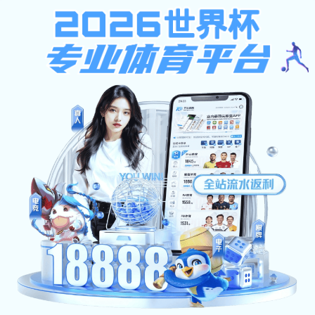
注册入口
明升官网
· 体育观看更便捷
连接你的赛事视野，打造球迷专属的数字主场。
明升官网
网页版
提供多终端支持、高清视频、 实时比分与赛事推
荐，让你随时随地畅享体育内容。
网页端入口
下载APP