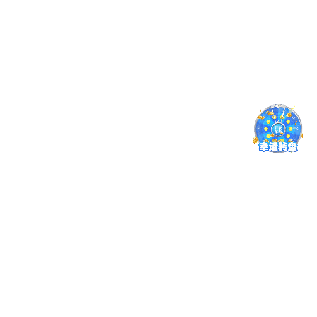
时刻承受着更大的期待与压力。这样的精神负担如果不能很
好地调适，就极有可能导致情绪波动，从而影响比赛表现。
很多时候，当运动员感觉自己必须要在某场比赛中证明自己
时，他们反而容易出现失误或错失良机。特别是在面对强敌
时，如果过于紧张，会导致决策失误，使得原本可以轻松完
成的投篮变得困难重重。
另外，对于一位曾经拥有辉煌成就的明星球员来说，追求复
兴往往伴随着更多期待。而这个过程中的挫折感则更加明
显。即便是技术再精湛，也难免遭遇低谷，这种心理波动对
其发挥造成直接干扰。因此，有必要关注他如何应对这种内
外压力，以期帮助其恢复最佳状态。
4、对手防守策略
最后，不可忽视的是杜伦队所面对对手在季后赛中的防守策