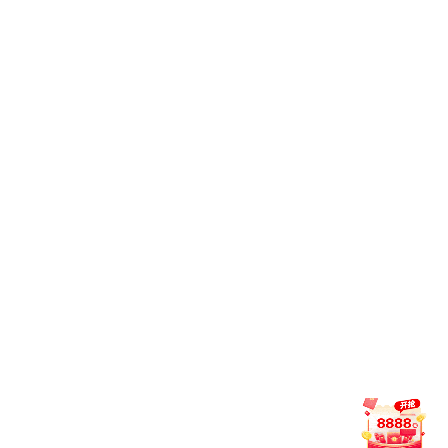
略。在这个阶段，每支球队都会针对性的研究对手，其中包
括如何限制主要得分手如乔·约翰逊。在竞争激烈的时候，对
方教练通常会制定专门针对他的防守计划，以此来削弱他的
进攻威胁。
这些战略通常涉及双人包夹、紧逼防守等方式，使他很难找
到轻松出手或突破的机会。同时，对手通过分析视频资料来
识别其打法特点，更加精准地进行防守。这使得即便是经验
丰富的老将，也难以摆脱如此严密布控带来的困扰。
因此，可以说对方利用各种方法压制住了他的发挥，让他的
进攻空间变小，从而直接导致了他在比赛中的得分低迷。在
这种情况下，要想提高表现，不仅需要自身调整，还需要寻
找破解之道，以适应不同风格对抗带来的挑战。
总结：
综上所述，乔·约翰逊在杜伦季后赛中的表现受到多方面因素