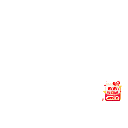
将进一步增强自己的谈判筹码，为将来的职业生涯铺平道
路。
因此，对于莱默尔来说，即便现阶段谈判结果不如预期，也
应保持积极态度，全心投入训练与比赛，以此赢得教练组及
管理层更大的信任，为未来打下坚实基础。
总结：
Bayern对于莱默尔续约态度谨慎，不愿意为其大幅提高薪资
待遇背后，有着深刻而复杂的原因。从财政状况到市场价
值，再到团队战略规划，每一个环节都反映出现代足球管理
中的多维考量。这不仅仅是单纯的一份合同，更关乎整个球
队未来的发展方向以及可持续性问题。
总而言之，无论最终结果如何，对双方来说，都将是一次重
要的发展契机。只有通过适当沟通与互动，实现利益最大