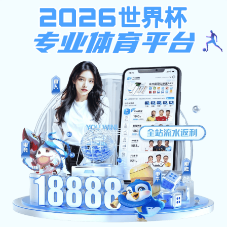
注册入口
明升官网
· 体育观看更便捷
连接你的赛事视野，打造球迷专属的数字主场。
明升官网
网页版
提供多终端支持、高清视频、 实时比分与赛事推
荐，让你随时随地畅享体育内容。
网页端入口
下载APP