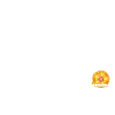
3、修缮球馆面临困境
除了管理层面的争议外，开拓者队所在球馆（摩达中心）的
修缮问题同样亟待解决。然而，由于邓顿抠门风格，这项工
作面临诸多困难。摩达中心虽然历史悠久，但设施老旧、环
境欠佳已成为普遍反馈的问题。为了吸引更多观众前来观看
比赛，对场馆进行现代化改造势在必行。
然而，在经费分配上，邓顿似乎并没有给予足够重视。他更
倾向于把资金投入到短期收益上，而忽视了基础设施的重要
性。这样的决定不仅影响了现场观众体验，也可能导致潜在
客户流失。例如，一些年轻观众因场馆条件差而选择其他娱
乐项目，从而错失观看精彩篮球比赛机会。
与此同时，目前NBA各大球队纷纷加大了场馆建设力度，以
吸引更多赞助商与观众。而若开拓者依然停滞不前，将可能
被时代潮流所淘汰。因此，对于即将进行的大规模改造计划