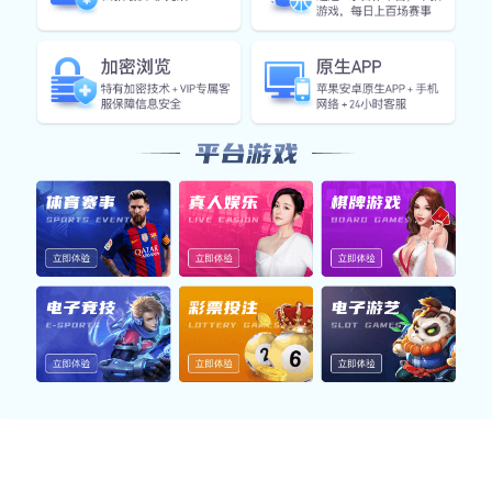
随着时间推移，越来越多的开拓者球迷开始对球队未来表示
担忧。他们不仅关心当前赛季战绩，更关注的是长远发展规
划与方向。若没有合理的人才培养机制和稳定的发展战略，
球队很难实现持续成功，这无疑让粉丝们倍感焦虑。
此外，近年来开拓者队面临着核心球员流失的问题。如果继
续按照这种抠门风格进行管理，不仅无法吸引顶级自由球员
加盟，还会使现有明星选手产生离开的念头。这种连锁反应
将进一步削弱整个团队实力，使得潜在的新星也不愿意加入
到这个环境中来。
同时，不少支持者对于俱乐部与城市之间关系的发展感到失
望。作为地方性的体育代表，开拓者有责任为社区提供更多
支持。但在邓顿主导下，这种联系似乎变得愈发疏远。一些
忠实粉丝甚至开始怀疑，如果缺乏足够投入与重视，他们所
热爱的球队是否还能继续存在于这座城市。