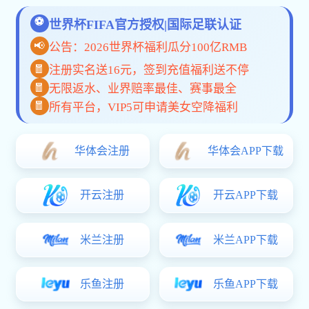
揭开NBA抠门老板邓顿的真相球迷忧虑
开拓者未来与球馆修缮困境
2026-07-01 00:35
阅读 29 次