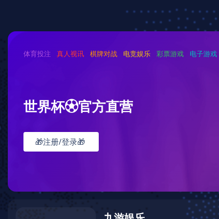
明
连接你的赛事视野，打造