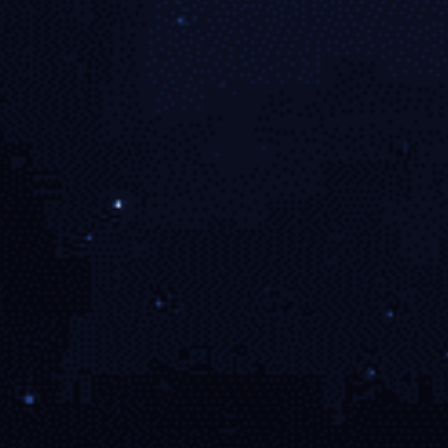
在近期的一场备受瞩目的篮球比赛中，
2026-07-01
日本队创下两项历史纪录彰显亚
近年来，亚洲足球逐渐崭露头角，而日
2026-08-02
明升官网
明升官网官方网站【KY1.AC】官网认
河
证:手机版、app下载、登录入口、官
号
方网站、网页版、平台、网址、地
s
址、注册、娱乐，明升官网(中国)官方
网站欢迎大家选择真正的官方通道，
同时我们提供全天候7x24小时在线服