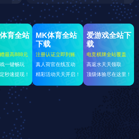
了冠军桂冠。这不仅是对我们
阐述，首先，我们将回顾这段
比赛中的关键作用，最后，总
一荣耀时刻背后的故事。
从最初的不适应到逐渐找到了
标，因此坚持不懈，不断超越
，互相鼓励，共同克服身体和
目标。