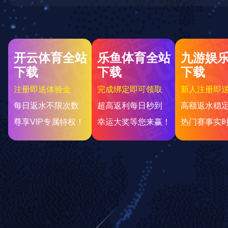
首页
体育热讯
正
在这个激动人心的时刻，我
努力付出的认可，更是对团
艰辛而辉煌的征程，其次，
结此次胜利带给我们的启示
1、艰辛而辉煌
在追求梦想的道路上，每一
节奏，这一过程无疑是艰辛
自我。
随着比赛日益临近，我们面
心理上的种种障碍。正是这