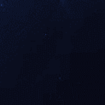
，一切皆有可能！
述。从艰辛历程、无畏精神、
也强调了从这次胜利中吸取经
，就一定能够迎来属于自己的