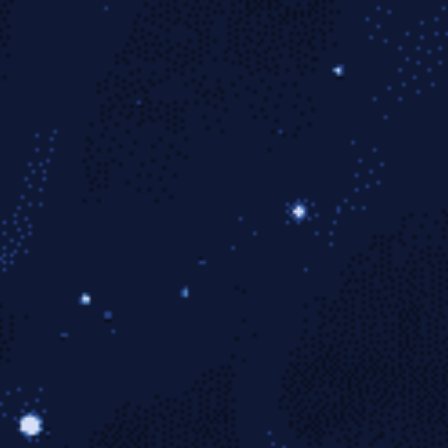
，那一刻所有的辛苦与付出都化为了喜悦。此时此刻，无论是队
每一个为之奋斗过的人最美好的回馈。
重要意义
的重要法宝。在面对强大对手的时候，这种勇敢向前、不怕失败
还是比赛中，无畏精神始终伴随着我们，让每个人都能发挥出最
对挫折时的不屈服。在一些关键赛事中，即便遭遇失利，我们也
情投入到后续训练中。这样的反馈机制，使得我们的团队不断进
种态度，更是一种驱动力，它激励着每一个队员超越自我，为共
，就一定能收获属于自己的荣光。
重要性
合作。在整个比赛过程中，我们深刻体会到团结协作的重要性。