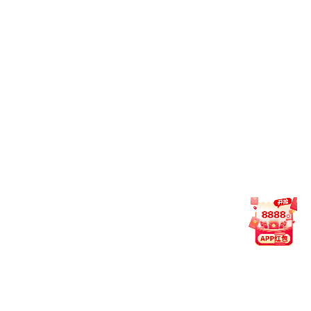
能。如果不能保持良好的竞技状态，随时都有可能被新秀所
取代，这对老将而言无疑也是一种考验。
此外，在谈判过程中还需考虑俱乐部财政状况及合同条件。
如果双方无法达成一致，那么即便双方都有意愿继续合作，
也可能因为金钱问题而导致分道扬镳，因此谈判过程中的细
节处理显得尤为重要。
总结：
综合来看，葡萄牙媒体关于奥塔门迪考虑续约的信息表明，
他依然希望继续为本菲卡贡献力量，而俱乐部也看到了延续
这段合作关系的重要性。从多个维度分析，我们可以清晰地
看到这份合同背后的意义并非单纯经济利益，而是关系到团
队稳定与长远发展的战略考量。
最终，希望双方能够顺利达成协议，让这位杰出的后卫继续