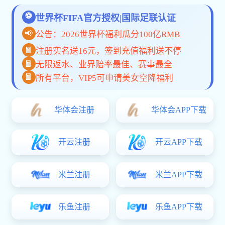
葡萄牙媒体报道奥塔门迪考虑续约合同
本菲卡已正式提出报价
2026-06-25 05:43
阅读 26 次