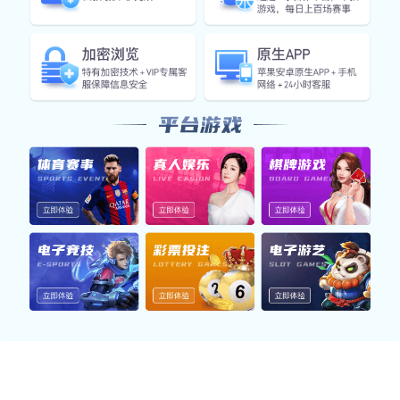
在他的职业生涯中，奥塔门迪曾效力于多支豪门球队，如巴
伦西亚和曼城等。在这些俱乐部中，他展现出了超强的适应
能力，不论是战术要求还是竞争环境，都能迅速调整自己的
状态以适应新的挑战。这种能力让他赢得了广泛赞誉。
总之，奥塔门迪不仅是一名优秀的后卫，更是一位值得信赖
的队长角色。他对比赛有着独特见解，同时也在不断追求个
人及团队更高成就，这使得他的职业生涯充满了传奇色彩。
3、续约对球队影响
如果奥塔门迪选择继续留在本菲卡，这对于球队来说无疑是
一个积极信号。首先，有他的存在，本菲卡可以保持原有战
术体系稳定，不必重新寻找替代者进行磨合。这对于争夺国
内外各项赛事冠军至关重要。
其次，通过续约，可以进一步增强球队内部氛围。老将如奥
塔门迪能够传授经验，提高年轻球员竞技水平，为未来培养