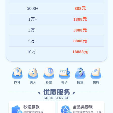
其次，保罗早已树立起一个成功榜样，他用自己的实际行动
告诉年轻球员们，成功并不是终点，而是新的起点。他认
为，坚持训练不仅能提升个人技艺，也是一种对团队负责的
表现。这样的态度无疑为年轻球员提供了良好的学习模板。
最后，在这个竞争激烈的NBA联盟中，每一位球员都必须保
持警惕。虽然夺冠带来了荣耀，但也意味着更多的压力与责
任。保罗清楚地认识到，只有通过持续努力才能在未来迎接
更大的挑战，因此他始终把训练放在首位。
2、对后辈球员的影响
其次，保罗对于年轻一代球员有着深远的影响力。当他们看
到像保罗这样优秀的前辈仍然坚持高强度训练时，无疑会受
到激励。这种积极向上的态度能够在球队内部形成良好的文
化氛围，让每个人都明白努力的重要性。