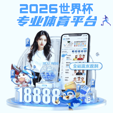
注册入口
明升官网
· 体育观看更便捷
连接你的赛事视野，打造球迷专属的数字主场。
明升官网
网页版
提供多终端支持、高清视频、 实时比分与赛事推
荐，让你随时随地畅享体育内容。
网页端入口
下载APP