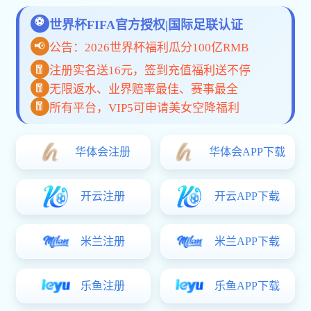
保罗回应外界质疑称夺冠后依然会坚持
训练不懈怠
2026-06-09 01:07
阅读 48 次